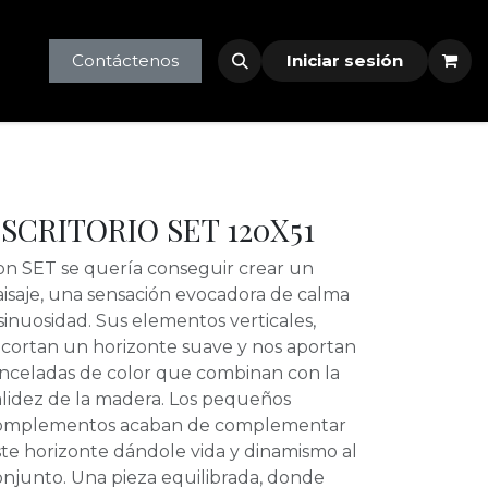
tlet
profesionales
Contáctenos
Iniciar sesión
SCRITORIO SET 120X51
on SET se quería conseguir crear un
aisaje, una sensación evocadora de calma
sinuosidad. Sus elementos verticales,
ecortan un horizonte suave y nos aportan
inceladas de color que combinan con la
alidez de la madera. Los pequeños
omplementos acaban de complementar
te horizonte dándole vida y dinamismo al
onjunto. Una pieza equilibrada, donde