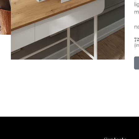
li
mu
no
7
(i