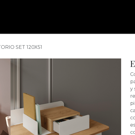
assoler
proyectos
marcas
contacto
reservar cita
ou
ORIO SET 120X51
E
C
p
y 
r
p
c
c
es
c