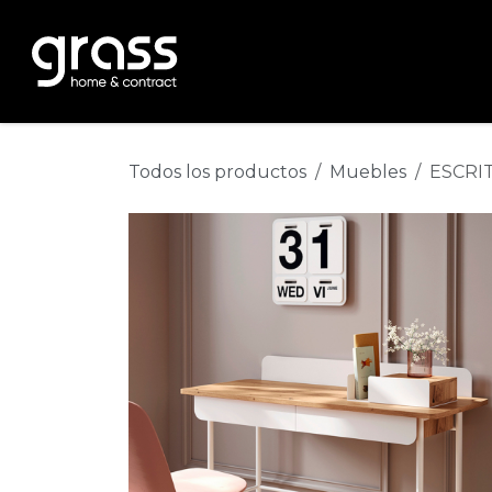
Ir al contenido
Inicio
producto
nosotros
gr
Todos los productos
Muebles
ESCRIT