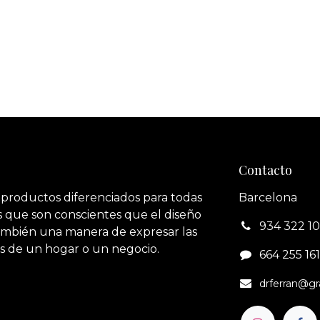
Contacto
 productos diferenciados para todas
Barcelona
 que son conscientes que el diseño
934 322 1
también una manera de expresar las
s de un hogar o un negocio.
664 255 161‬
drferran@g