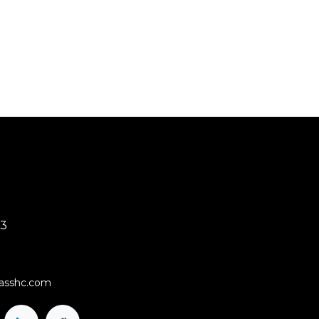
03
rasshc.com