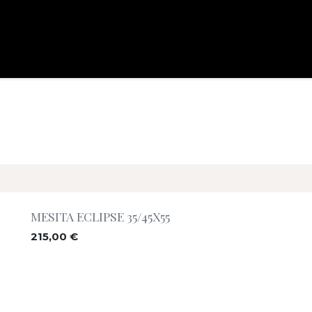
assoler
proyectos
marcas
contacto
reservar cita
ou
MESITA ECLIPSE 35/45X55
215,00
€