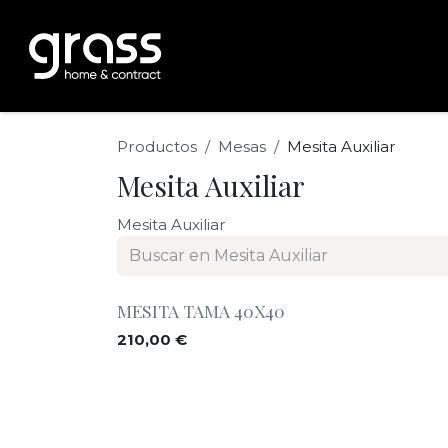
Ir al contenido
Inicio
producto
nosotros
gr
Productos
Mesas
Mesita Auxiliar
Mesita Auxiliar
Mesita Auxiliar
MESITA TAMA 40X40
210,00
€