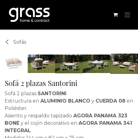
Ir al contenido
Sofás
Sofá 2 plazas Santorini
Sofá 2 plazas
SANTORINI
Estructura en
ALUMINIO BLANCO
y
CUERDA 08
en
Poliéster.
Asiento y respaldo tapizado
AGORA PANAMA
323
BONE
y el cojín decorativo en
AGORA PANAMA 341
INTEGRAL
Medidas 144 cm x 82 cm x 75 cm