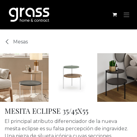
Ir al contenido
Mesas
MESITA ECLIPSE 35/45X55
El principal atributo diferenciador de la nueva
mesita eclipse es su falsa percepción de ingravidez.
Una pieza de silueta icónica cuyas secciones