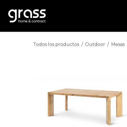
Ir al contenido
Inicio
producto
nosotros
gr
Todos los productos
Outdoor
Mesas