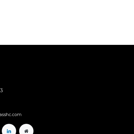
03
rasshc.com