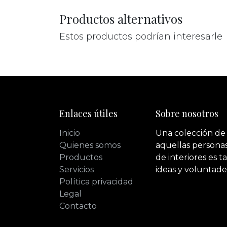
Productos alternativos
Estos productos podrían interesarle
Enlaces útiles
Sobre nosotros
Inicio
Una colección de
Quienes somos
aquellas personas
Productos
de interiores es 
Servicios
ideas y voluntade
Política privacidad
Legal
Contacto