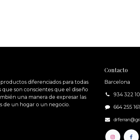
Contacto
 productos diferenciados para todas
Barcelona
 que son conscientes que el diseño
934 322 1
también una manera de expresar las
s de un hogar o un negocio.
664 255 161‬
drferran@g