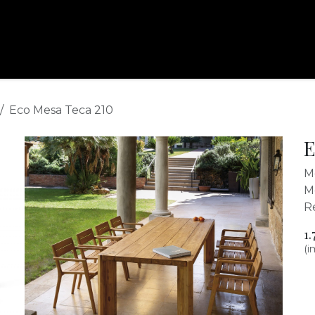
assoler
proyectos
marcas
contacto
reservar cita
ou
Eco Mesa Teca 210
E
Me
M
R
1.
(i