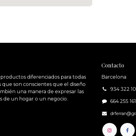
Contacto
 productos diferenciados para todas
Barcelona
 que son conscientes que el diseño
934 322 1
también una manera de expresar las
s de un hogar o un negocio.
664 255 161‬
drferran@g