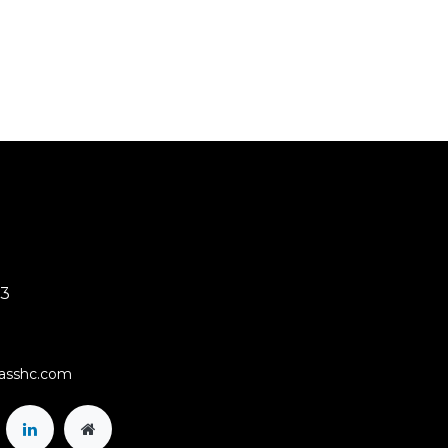
03
rasshc.com