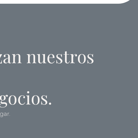
zan nuestros
gocios.
gar.