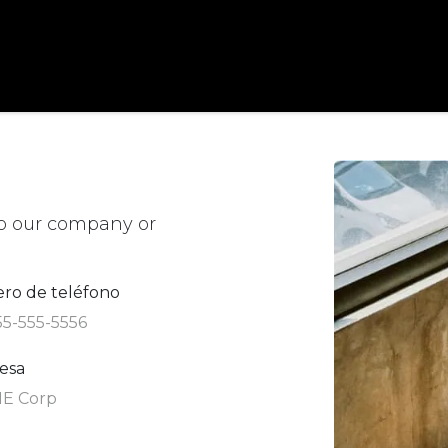
assoler
proyectos
marcas
contacto
reservar cita
ou
to our company or
ro de teléfono
esa