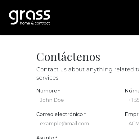
Ir al contenido
Inicio
producto
nosotros
gr
Contáctenos
Contact us about anything related 
services.
Nombre
Núme
*
Correo electrónico
Empr
*
Asunto
*