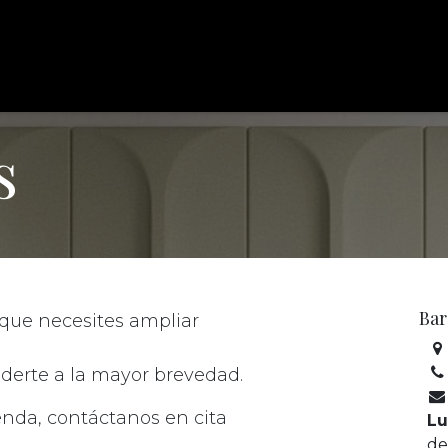
assoler
proyectos
marcas
contacto
reservar cita
ou
s
Bar
que necesites ampliar
derte a la mayor brevedad.
ienda, contáctanos en cita
Lu
de