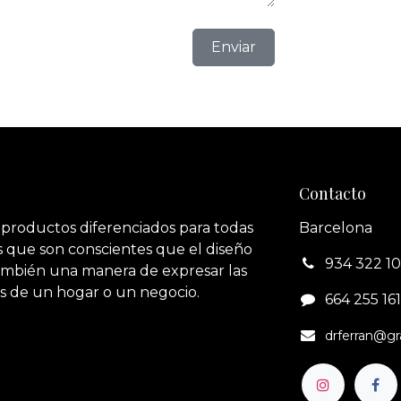
Enviar
Contacto
 productos diferenciados para todas
Barcelona
 que son conscientes que el diseño
934 322 1
también una manera de expresar las
s de un hogar o un negocio.
664 255 161‬
drferran@g