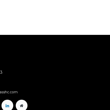
03
rasshc.com