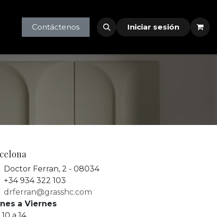
tlet
profesionales
Contáctenos
Iniciar sesión
celona
Doctor Ferran, 2 - 08034
+34 934 322 103
drferran@grasshc.com
nes a Viernes
 10 a 14